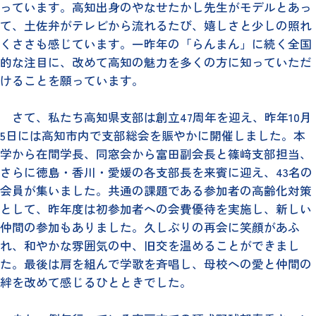
っています。高知出身のやなせたかし先生がモデルとあっ
て、土佐弁がテレビから流れるたび、嬉しさと少しの照れ
くささも感じています。一昨年の「らんまん」に続く全国
的な注目に、改めて高知の魅力を多くの方に知っていただ
けることを願っています。
さて、私たち高知県支部は創立47周年を迎え、昨年10月
5日には高知市内で支部総会を賑やかに開催しました。本
学から在間学長、同窓会から富田副会長と篠﨑支部担当、
さらに徳島・香川・愛媛の各支部長を来賓に迎え、43名の
会員が集いました。共通の課題である参加者の高齢化対策
として、昨年度は初参加者への会費優待を実施し、新しい
仲間の参加もありました。久しぶりの再会に笑顔があふ
れ、和やかな雰囲気の中、旧交を温めることができまし
た。最後は肩を組んで学歌を斉唱し、母校への愛と仲間の
絆を改めて感じるひとときでした。