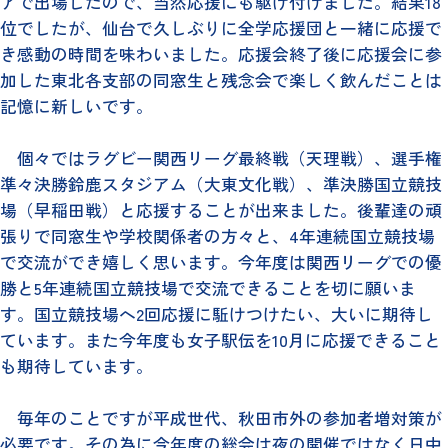
アで出場したので、当然応援にも駆け付けました。結果18
位でしたが、仙台で久しぶりに全学応援団と一緒に応援で
き感動の時間を味わいました。応援会終了後に応援会に参
加した東北各支部の同窓生と残念会で楽しく飲んだことは
記憶に新しいです。
個々ではラグビー関西リーグ最終戦（天理戦）、選手権
準々決勝鈴鹿スタジアム（大東文化戦）、準決勝国立競技
場（早稲田戦）と応援することが出来ました。後輩達の頑
張りで同窓生や学校関係者の方々と、4年連続国立競技場
で交流ができ嬉しく思います。今年度は関西リーグでの優
勝と5年連続国立競技場で交流できることを切に願いま
す。国立競技場へ2回応援に駈けつけたい、大いに期待し
ています。また今年度も女子駅伝を10月に応援できること
も期待しています。
毎年のことですが平成世代、秋田市外の参加者増対策が
必要です。その為に今年度の総会は夜の開催ではなく日中