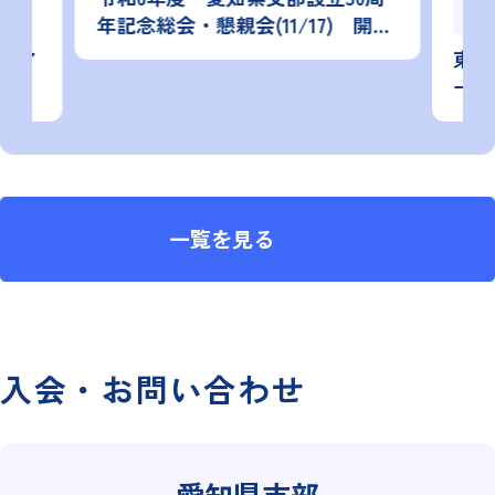
三
年記念総会・懇親会(11/17) 開催
報告
ツア
東海
ーを
一覧を見る
入会・お問い合わせ