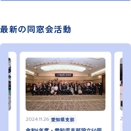
最新の同窓会活動
2024.
2024.11.26
愛知県支部
岐
令和6年度・愛知県支部設立50周