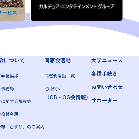
会について
同窓会活動
大学ニュース
各種手続き
／学長挨拶
同窓会活動一覧
お問い合わせ
つどい
会事務局
（OB・OG会情報）
サポーター
会に関する規程等
会役員名簿
会報「むすび」のご案内