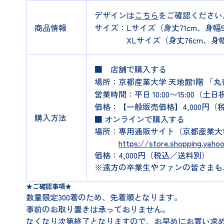
デザインは
こちら
をご確認ください
商品情報
サイズ：Lサイズ（身丈71cm、身幅58
XLサイズ（身丈76cm、身幅63c
■ 店舗で購入する
場所：京都産業大学 天地館1階 「丸善M’
営業時間：平日 10:00〜15:00（土日
価格：【一般販売価格】4,000円（
購入方法
■ オンラインで購入する
場所：専用通販サイト（京都産業大
https://store.shopping.yahoo.
価格：4,000円（税込／送料別）
※遠方の卒業生やファンの皆さまも
★ご確認事項★
数量限定300着のため、先着順となります。
事前のお取り置きは承っておりません。
なくなり次第終了となりますので、お早めにお買い求