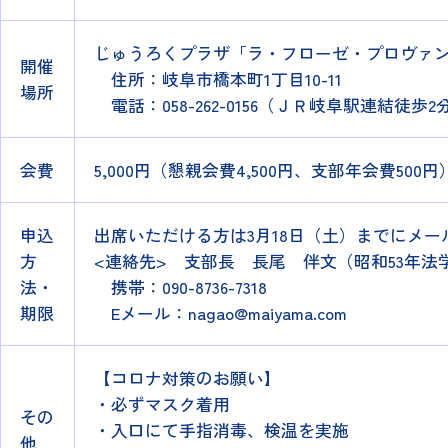
じゅうろくプラザ「ラ・フローゼ・プロヴァ
開催
住所：岐阜市橋本町1丁目10-11
場所
電話：058-262-0156（ＪＲ岐阜駅連結徒歩2
会費
5,000円（懇親会費4,500円、支部年会費500円
申込
出席いただける方は3月18日（土）までにメ
方
<連絡先> 支部長 長尾 伴文（昭和53年法
法・
携帯：090-8736-7318
期限
Eメール：nagao@maiyama.com
【コロナ対策のお願い】
・必ずマスク着用
その
・入口にて手指消毒、検温を実施
他