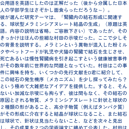
公用語を英語にしたのは正解だった（後から分属した日本
人の学部学生はさぞかし面食らっただろうな～）。
彼が選んだ研究テーマは、「腎臓内の結石形成に関連す
る、球状型メラミンシアヌレート結晶の生成」（原題は英
語。内容の説明は省略。ご容赦下さい）であったが、その
きっかけはほんの些細な村田の示唆だった。ここで少しそ
の背景を説明する。メラミンという異物が混入した粉ミル
クやペットフードが乳児や犬猫の腎臓で結石を生じさせ、
死亡あるいは慢性腎臓病を引き起こすという健康被害事件
がその数年前に世界的な問題となっていた。村田はこの事
件に興味を持ち、いくつかの先行文献をD君に紹介して、
この結石の発生機序（メカニズム）を少し探ってみたら？
という極めて大雑把なアイデアを提供した。すると、そん
ないい加減な示唆にも拘らず、彼は間もなく、その結石の
原因とされる物質、メラミンシアヌレートに針状と球状の
２種類の形があること、高分子物質（例えばタンパク質）
がその形成に介在すると結晶が球状になること、また結石
は球状で、針状は見当たらないこと、などを次々と見出
し、その成果を２つの学術論文に纏めて公表した。村田は