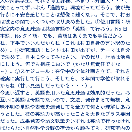
人の所属学生、それも博士課程、おまけに外国人・・・、
彼にとってずいぶん「過酷な」環境だっただろう。彼が先
行きに不安を感じたことは想像に難くない。そこで、村田
は彼との間でいくつかの取り決めをした。①使用言語：研
究室内の意思疎通は共通言語の「英語」で行おう。No 日
本語、No タイ語。でも、英語はあくまでも手段だから
ね、下手でいいんだからね（これは村田自身の言い訳のた
め）。②研究課題：ヒントは村田が出すが、テーマは自分
で決めて、自由にやってみなさい。その代り、討論は活発
にしよう。何でも相談においで（かなり無責任ですな
～）。③スケジュール：在学中の全体計画を立て、それを
確実に実行して行こう、そしたら、３年間で学位が取れる
からね（甘い見通しだったかも・・・）。
今思い返すと、英語を用いた意思疎通は効果的だった。お
互いに英語は母語でないので、文法、発音まるで無視、意
味不明の単語や表現を連発しても全力で何とか理解しあお
うとした。彼の英語力が高かったことも大きなプラス要因
だった。成果発表や論文執筆をいずれは英語で行わなけれ
ばならない自然科学分野の宿命から顧みても、研究室内の