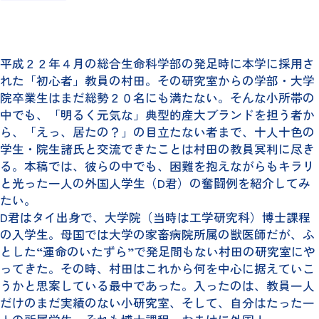
平成２２年４月の総合生命科学部の発足時に本学に採用さ
れた「初心者」教員の村田。その研究室からの学部・大学
院卒業生はまだ総勢２０名にも満たない。そんな小所帯の
中でも、「明るく元気な」典型的産大ブランドを担う者か
ら、「えっ、居たの？」の目立たない者まで、十人十色の
学生・院生諸氏と交流できたことは村田の教員冥利に尽き
る。本稿では、彼らの中でも、困難を抱えながらもキラリ
と光った一人の外国人学生（D君）の奮闘例を紹介してみ
たい。
D君はタイ出身で、大学院（当時は工学研究科）博士課程
の入学生。母国では大学の家畜病院所属の獣医師だが、ふ
とした“運命のいたずら”で発足間もない村田の研究室にや
ってきた。その時、村田はこれから何を中心に据えていこ
うかと思案している最中であった。入ったのは、教員一人
だけのまだ実績のない小研究室、そして、自分はたった一