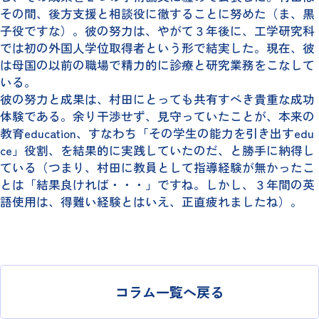
その間、後方支援と相談役に徹することに努めた（ま、黒
子役ですな）。彼の努力は、やがて３年後に、工学研究科
では初の外国人学位取得者という形で結実した。現在、彼
は母国の以前の職場で精力的に診療と研究業務をこなして
いる。
彼の努力と成果は、村田にとっても共有すべき貴重な成功
体験である。余り干渉せず、見守っていたことが、本来の
教育education、すなわち「その学生の能力を引き出すedu
ce」役割、を結果的に実践していたのだ、と勝手に納得し
ている（つまり、村田に教員として指導経験が無かったこ
とは「結果良ければ・・・」ですね。しかし、３年間の英
語使用は、得難い経験とはいえ、正直疲れましたね）。
コラム一覧へ戻る