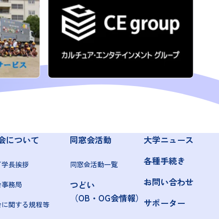
会について
同窓会活動
大学ニュース
各種手続き
／学長挨拶
同窓会活動一覧
お問い合わせ
つどい
会事務局
（OB・OG会情報）
サポーター
会に関する規程等