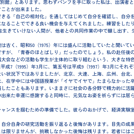
都会館別館」とあります。思わずパンフを手に取った私は、出演
すことが出来ました。
きる「自己の相対化」を通してはじめて自分を確認し、自分を
になることでできる良い機会を与えてくれました。練習をした
では生きていけない人間が、他者との共同作業の中で醸し出す、
古く、昭和50（1975）年には盛んに活動していたと聞いて
ですが、「青春のほとばしり」だったのでしょう。私の赴任後
唱大会などの活動も学生が主体的に取り組むという、大きな特色
成7（1995）年3月に、第五号は平成9（1997）年3月にそ
い状況下ではありましたが、北京、大連、上海、広州、台北、
は、在学中には中国語授業が「イヤでイヤで」たまらなかった
遇したこともあります。いままさに社会の各分野で精力的に活
の出来た幸運に感謝すると同時に、元気なお姿を祈らずには居
ャンスを掴むための準備でした。彼らのおかげで、経済実験室
自分自身の研究活動を振り返ると後悔があります。目先の成果
とは限りませんが、挑戦しなかった後悔は残ります。若者には