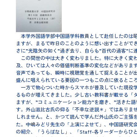
本学外国語学部中国語学科教員として赴任したのは昭和6
ますが、まるで昨日のことのように想い出すことができ
さに”光陰矢の如く”過ぎ去り、自らも”百代の過客”
この間世の中は大きく変わりました。特に大きく変わ
及、ひいては人々の価値判断基準の変化などがありま
音声であっても、瞬時に視聴覚を通して捉えることが
盛んに唱えられている要因の一つもこの点に依るとこ
一方で物心ついた時からスマホが普及していた現役学
るものが増えてきました。少し古い教科書が載せる「
ますが、”コミュニケーション能力”を磨き、”活きた
す。外山滋比古氏の仰る「不幸な逆説＊」ではありま
しれません。と、かつて読んで学んだ外山氏のご主張を反
た。中嶋みどり先生の「上演によせて」、中国語研究会
の紹介、「うらばなし」、「Staff-各リーダーから