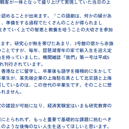
者と観客が一体となって盛り上げて実現していた当日の上
認めることが出来ます。「この語劇は、何かの縁があ
り、準備をする過程でたくさんのことが得られまし
生きていく上での智恵と教養を培うことの大切さを参加
います。研究心が熱を帯びたあまり、3号館の窓から赤旗
のことですが、毎年、琵琶湖青年の家で新入生を迎え定
を持っていました。機関雑誌『我們』第一号は平成5
れぞれ刊行されています。
香港などに留学し、卒業後も語学を積極的に生かして
卒業生が、某先端企業の上海駐在員として北京語と上海
躍しているのは、この世代の卒業生です。そのことに想
られません。
の建設が可能になり、経済実験室はいまも研究教育の
にとらわれず、もっと重要で基礎的な課題に挑むべき
このような後悔のない人生を送ってほしいと思います。