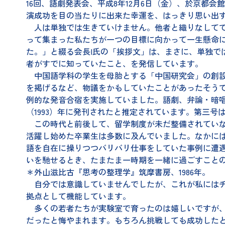
16回、語劇発表会、平成8年12月6日（金）、於京
演成功を目の当たりに出来た幸運を、はっきり思い出
人は単独では生きていけません。他者と織りなしてで
って集まった私たちが一つの目標に向かって一生懸命
た。」と綴る会長I氏の「挨拶文」は、まさに、単独
者がすでに知っていたこと、を発信しています。
中国語学科の学生を母胎とする「中国研究会」の創設は
を掲げるなど、物議をかもしていたことがあったそう
例的な発音合宿を実施していました。語劇、弁論・暗
（1993）年に発刊されたと推定されています。第三号は平
この時代と前後して、留学制度が未だ整備されていな
活躍し始めた卒業生は多数に及んでいました。なかに
語を自在に操りつつバリバリ仕事をしていた事例に遭
いを馳せるとき、たまたま一時期を一緒に過ごすこと
＊外山滋比古『思考の整理学』筑摩書房、1986年。
自分では意識していませんでしたが、これが私にはチ
拠点として機能しています。
多くの若者たちが実験室で育ったのは嬉しいですが、
だったと悔やまれます。もちろん挑戦しても成功した