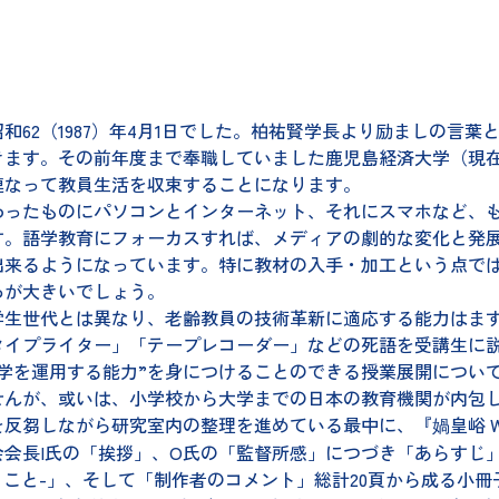
2（1987）年4月1日でした。柏祐賢学長より励ましの言葉
ます。その前年度まで奉職していました鹿児島経済大学（現在
に連なって教員生活を収束することになります。
ったものにパソコンとインターネット、それにスマホなど、も
す。語学教育にフォーカスすれば、メディアの劇的な変化と発
出来るようになっています。特に教材の入手・加工という点で
ろが大きいでしょう。
生世代とは異なり、老齢教員の技術革新に適応する能力はます
タイプライター」「テープレコーダー」などの死語を受講生に
語学を運用する能力”を身につけることのできる授業展開につい
せんが、或いは、小学校から大学までの日本の教育機関が内包
芻しながら研究室内の整理を進めている最中に、『媧皇峪 Wā
会長I氏の「挨拶」、O氏の「監督所感」につづき「あらすじ」、
ひとこと-」、そして「制作者のコメント」総計20頁から成る