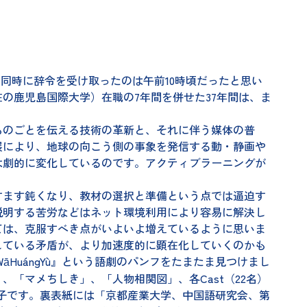
と同時に辞令を受け取ったのは午前10時頃だったと思い
の鹿児島国際大学）在職の7年間を併せた37年間は、ま
のごとを伝える技術の革新と、それに伴う媒体の普
展により、地球の向こう側の事象を発信する動・静画や
は劇的に変化しているのです。アクティブラーニングが
ます鈍くなり、教材の選択と準備という点では逼迫す
説明する苦労などはネット環境利用により容易に解決し
ては、克服すべき点がいよいよ増えているように思いま
している矛盾が、より加速度的に顕在化していくのかも
HuángYù』という語劇のパンフをたまたま見つけまし
「マメちしき」、「人物相関図」、各Cast（22名）
小冊子です。裏表紙には「京都産業大学、中国語研究会、第