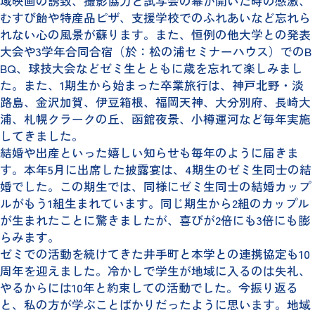
域映画の誘致、撮影協力と試写会の幕が開いた時の感激、
むすび飴や特産品ピザ、支援学校でのふれあいなど忘れら
れない心の風景が蘇ります。また、恒例の他大学との発表
大会や3学年合同合宿（於：松の浦セミナーハウス）でのB
BQ、球技大会などゼミ生とともに歳を忘れて楽しみまし
た。また、1期生から始まった卒業旅行は、神戸北野・淡
路島、金沢加賀、伊豆箱根、福岡天神、大分別府、長崎大
浦、札幌クラークの丘、函館夜景、小樽運河など毎年実施
してきました。
結婚や出産といった嬉しい知らせも毎年のように届きま
す。本年5月に出席した披露宴は、4期生のゼミ生同士の結
婚でした。この期生では、同様にゼミ生同士の結婚カップ
ルがもう1組生まれています。同じ期生から2組のカップル
が生まれたことに驚きましたが、喜びが2倍にも3倍にも膨
らみます。
ゼミでの活動を続けてきた井手町と本学との連携協定も10
周年を迎えました。冷かしで学生が地域に入るのは失礼、
やるからには10年と約束しての活動でした。今振り返る
と、私の方が学ぶことばかりだったように思います。地域