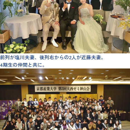
前列が塩川夫妻、後列右からの2人が近藤夫妻。
4期生の仲間と共に。