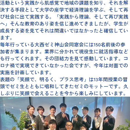
活動という実践から肌感覚で地域の課題を知り、それを解
決する手段として大学の座学で経済理論を学ぶ、そして再
び社会に出て実践する。「実践から理論、そして再び実践
へ」そんな教育のあり姿を信じ進めてきましたが、学生が
成長する姿を見てそれは間違いではなかったと確信してい
ます。
毎年行っている大西ゼミ神山会同窓会には150名前後の参
加者が集まります。業界に分かれて現役生に就活指導など
も行ってくれます。その団結力を見て感動しています。コ
ロナ禍で実現できていなかった会ですが、今年は対面での
実施を計画しています。
表題の「笑顔で、明るく、プラス思考」は13年間授業の冒
頭でゼミ生とともに唱和してきたゼミのモットーです。久
しぶりに笑顔で会えることを今から楽しみにしています。