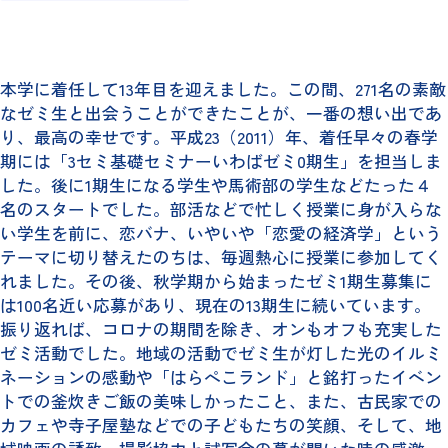
本学に着任して13年目を迎えました。この間、271名の素敵
なゼミ生と出会うことができたことが、一番の想い出であ
り、最高の幸せです。平成23（2011）年、着任早々の春学
期には「3セミ基礎セミナーいわばゼミ0期生」を担当しま
した。後に1期生になる学生や馬術部の学生などたった４
名のスタートでした。部活などで忙しく授業に身が入らな
い学生を前に、恋バナ、いやいや「恋愛の経済学」という
テーマに切り替えたのちは、毎週熱心に授業に参加してく
れました。その後、秋学期から始まったゼミ1期生募集に
は100名近い応募があり、現在の13期生に続いています。
振り返れば、コロナの期間を除き、オンもオフも充実した
ゼミ活動でした。地域の活動でゼミ生が灯した光のイルミ
ネーションの感動や「はらぺこランド」と銘打ったイベン
トでの釜炊きご飯の美味しかったこと、また、古民家での
カフェや寺子屋塾などでの子どもたちの笑顔、そして、地