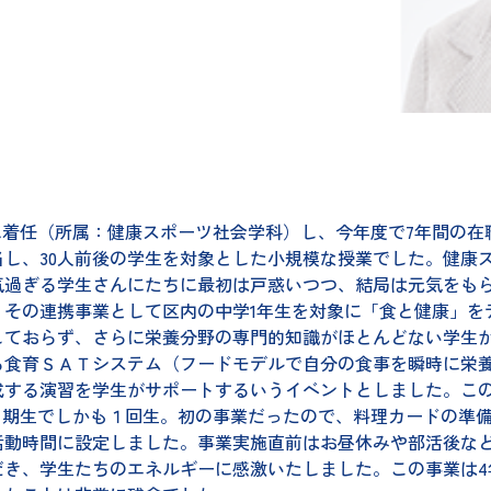
度に着任（所属：健康スポーツ社会学科）し、今年度で7年間の
、30人前後の学生を対象とした小規模な授業でした。健康スポ
気過ぎる学生さんにたちに最初は戸惑いつつ、結局は元気をも
、その連携事業として区内の中学1年生を対象に「食と健康」を
しておらず、さらに栄養分野の専門的知識がほとんどない学生
る食育ＳＡＴシステム（フードモデルで自分の食事を瞬時に栄
成する演習を学生がサポートするいうイベントとしました。こ
１期生でしかも１回生。初の事業だったので、料理カードの準
活動時間に設定しました。事業実施直前はお昼休みや部活後な
だき、学生たちのエネルギーに感激いたしました。この事業は4