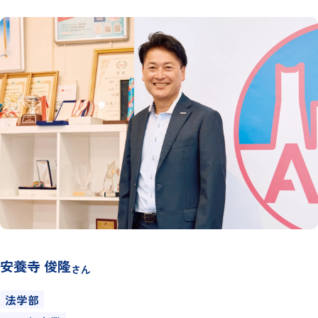
安養寺 俊隆
さん
法学部