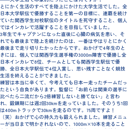
とにかく生活のすべてを陸上にかけた大学生活でした。全
日本大学駅伝で優勝することを第一の目標に、連覇を続け
ていた関西学生対校駅伝のタイトルを死守すること、個人
ではインカレで活躍することを目指していました。
3年生でキャプテンになった直後に心臓の病気を患い、そ
れでも最後まで陸上を続けたのは、一番はやはりとにかく
最後まで走り切りたかったからです。おかげで4年生のと
きには、個人では関西学生選手権の3000m障害で優勝し全
日本インカレで8位、チームとしても関西学生駅伝で優
勝、全日本大学駅伝で4位入賞し、思い残すことなく競技
生活を終えることができました。
練習は本当に辛くて、今考えても日本一走ったチームだっ
たという自負があります。監督に「お前らは関東の選手に
比べたら二流だから2倍練習しないと勝てない」と言わ
れ、鍛錬期には週2回30kmを走っていました。そのうち1回
は400mトラックで30kmを走るのです。75周ですよ！
（笑）おかげで心の持久力も鍛えられました。練習メニュ
ーが当日まで明かされないので、1000m×10本を走ること