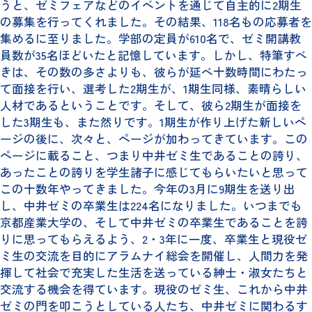
うと、ゼミフェアなどのイベントを通じて自主的に2期生
の募集を行ってくれました。その結果、118名もの応募者を
集めるに至りました。学部の定員が610名で、ゼミ開講教
員数が35名ほどいたと記憶しています。しかし、特筆すべ
きは、その数の多さよりも、彼らが延べ十数時間にわたっ
て面接を行い、選考した2期生が、1期生同様、素晴らしい
人材であるということです。そして、彼ら2期生が面接を
した3期生も、また然りです。1期生が作り上げた新しいペ
ージの後に、次々と、ページが加わってきています。この
ページに載ること、つまり中井ゼミ生であることの誇り、
あったことの誇りを学生諸子に感じてもらいたいと思って
この十数年やってきました。今年の3月に9期生を送り出
し、中井ゼミの卒業生は224名になりました。いつまでも
京都産業大学の、そして中井ゼミの卒業生であることを誇
りに思ってもらえるよう、2・3年に一度、卒業生と現役ゼ
ミ生の交流を目的にアラムナイ総会を開催し、人間力を発
揮して社会で充実した生活を送っている紳士・淑女たちと
交流する機会を得ています。現役のゼミ生、これから中井
ゼミの門を叩こうとしている人たち、中井ゼミに関わるす