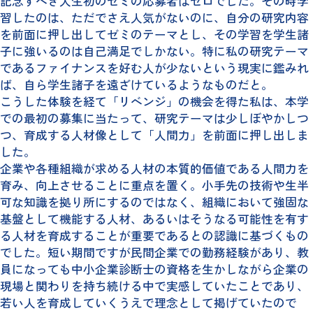
記念すべき人生初のゼミの応募者はゼロでした。その時学
習したのは、ただでさえ人気がないのに、自分の研究内容
を前面に押し出してゼミのテーマとし、その学習を学生諸
子に強いるのは自己満足でしかない。特に私の研究テーマ
であるファイナンスを好む人が少ないという現実に鑑みれ
ば、自ら学生諸子を遠ざけているようなものだと。
こうした体験を経て「リベンジ」の機会を得た私は、本学
での最初の募集に当たって、研究テーマは少しぼやかしつ
つ、育成する人材像として「人間力」を前面に押し出しま
した。
企業や各種組織が求める人材の本質的価値である人間力を
育み、向上させることに重点を置く。小手先の技術や生半
可な知識を拠り所にするのではなく、組織において強固な
基盤として機能する人材、あるいはそうなる可能性を有す
る人材を育成することが重要であるとの認識に基づくもの
でした。短い期間ですが民間企業での勤務経験があり、教
員になっても中小企業診断士の資格を生かしながら企業の
現場と関わりを持ち続ける中で実感していたことであり、
若い人を育成していくうえで理念として掲げていたので