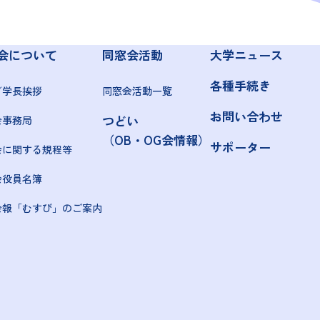
会について
同窓会活動
大学ニュース
各種手続き
／学長挨拶
同窓会活動一覧
お問い合わせ
つどい
会事務局
（OB・OG会情報）
サポーター
会に関する規程等
会役員名簿
会報「むすび」のご案内