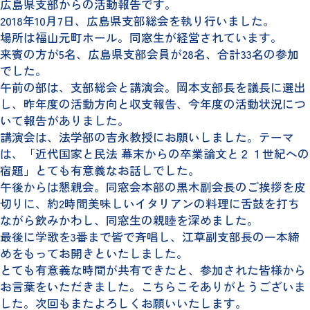
広島県支部からの活動報告です。
2018年10月7日、広島県支部総会を執り行いました。
場所は福山元町ホール。同窓生が経営されています。
来賓の方が5名、広島県支部会員が28名、合計33名の参加
でした。
午前の部は、支部総会と講演会。岡本支部長を議長に選出
し、昨年度の活動方向と収支報告、今年度の活動状況につ
いて報告がありました。
講演会は、法学部の吉永教授にお願いしました。テーマ
は、「近代国家と民法 幕末からの卒業論文と２１世紀への
宿題」とても有意義なお話しでした。
午後からは懇親会。同窓会本部の黒木副会長のご挨拶を皮
切りに、約2時間美味しいイタリアンの料理に舌鼓を打ち
ながら飲みかわし、同窓生の親睦を深めました。
最後に学歌を3番まで皆で斉唱し、江草副支部長の一本締
めをもってお開きといたしました。
とても有意義な時間が共有できたと、参加された皆様から
お言葉をいただきました。こちらこそありがとうございま
した。次回もまたよろしくお願いいたします。