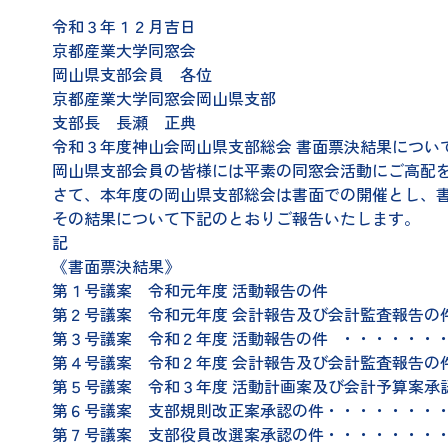
令和３年１２月吉日
京都産業大学同窓会
岡山県支部会員 各位
京都産業大学同窓会岡山県支部
支部長 長瀬 正典
令和３年度神山会岡山県支部総会 書面票決結果につい
岡山県支部会員の皆様には平素の同窓会活動にご高配
さて、本年度の岡山県支部総会は書面での開催とし、
その結果について下記のとおりご報告いたします。
記
《書面票決結果》
第１号議案 令和元年度 活動報告
第２号議案 令和元年度 会計報告及び会計監査報告の
第３号議案 令和２年度 活動報告の件 ・・・・・・
第４号議案 令和２年度 会計報告及び会計監査報告の
第５号議案 令和３年度 活動計画案及び会計予算案承
第６号議案 支部規則改正案承認の件・・・・・・・・
第７号議案 支部役員改選案承認の件・・・・・・・・