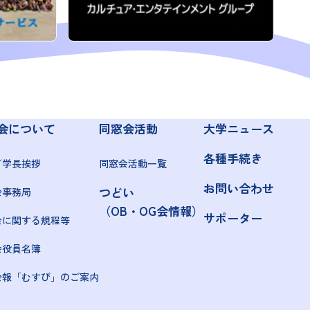
会について
同窓会活動
大学ニュース
各種手続き
／学長挨拶
同窓会活動一覧
お問い合わせ
つどい
会事務局
（OB・OG会情報）
サポーター
会に関する規程等
会役員名簿
会報「むすび」のご案内